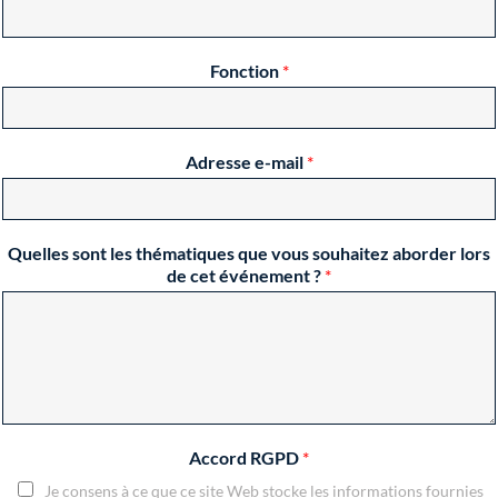
Fonction
*
Adresse e-mail
*
Quelles sont les thématiques que vous souhaitez aborder lors
de cet événement ?
*
Accord RGPD
*
Je consens à ce que ce site Web stocke les informations fournies